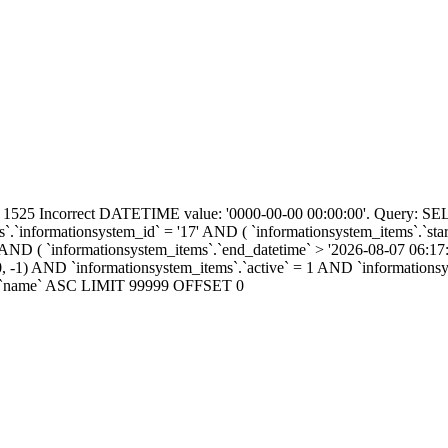
r: 1525 Incorrect DATETIME value: '0000-00-00 00:00:00'. Que
informationsystem_id` = '17' AND ( `informationsystem_items`.`star
 ) AND ( `informationsystem_items`.`end_datetime` > '2026-08-07 06:1
(0, -1) AND `informationsystem_items`.`active` = 1 AND `informatio
ms`.`name` ASC LIMIT 99999 OFFSET 0