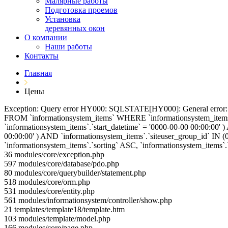
Малярные работы
Подготовка проемов
Установка
деревянных окон
О компании
Наши работы
Контакты
Главная
Цены
Exception: Query error HY000: SQLSTATE[HY000]: General erro
FROM `informationsystem_items` WHERE `informationsystem_items`.`
`informationsystem_items`.`start_datetime` = '0000-00-00 00:00:00'
00:00:00' ) AND `informationsystem_items`.`siteuser_group_id` IN 
`informationsystem_items`.`sorting` ASC, `informationsystem_ite
36 modules/core/exception.php
597 modules/core/database/pdo.php
80 modules/core/querybuilder/statement.php
518 modules/core/orm.php
531 modules/core/entity.php
561 modules/informationsystem/controller/show.php
21 templates/template18/template.htm
103 modules/template/model.php
166 modules/core/page.php