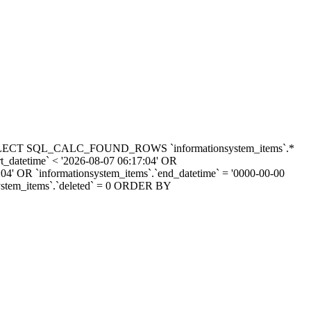
ry: SELECT SQL_CALC_FOUND_ROWS `informationsystem_items`.*
t_datetime` < '2026-08-07 06:17:04' OR
7:04' OR `informationsystem_items`.`end_datetime` = '0000-00-00
nsystem_items`.`deleted` = 0 ORDER BY